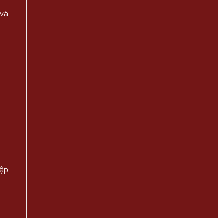
 và
tệp