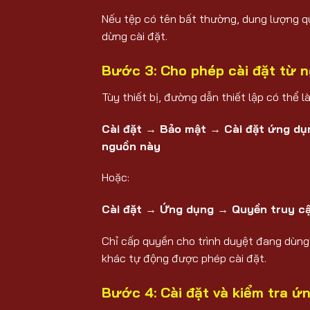
Nếu tệp có tên bất thường, dung lượng q
dừng cài đặt.
Bước 3: Cho phép cài đặt từ n
Tùy thiết bị, đường dẫn thiết lập có thể là
Cài đặt → Bảo mật → Cài đặt ứng dụ
nguồn này
Hoặc:
Cài đặt → Ứng dụng → Quyền truy cậ
Chỉ cấp quyền cho trình duyệt đang dùng 
khác tự động được phép cài đặt.
Bước 4: Cài đặt và kiểm tra ứ