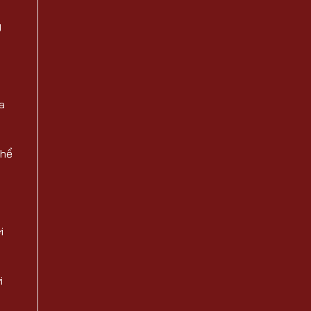
y
a
thể
i
i