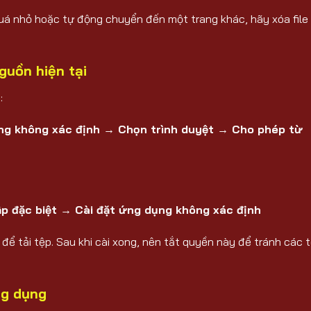
uá nhỏ hoặc tự động chuyển đến một trang khác, hãy xóa file
guồn hiện tại
:
ng không xác định → Chọn trình duyệt → Cho phép từ
p đặc biệt → Cài đặt ứng dụng không xác định
để tải tệp. Sau khi cài xong, nên tắt quyền này để tránh các 
ng dụng