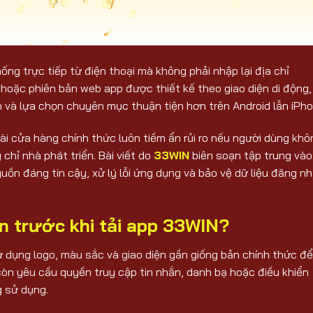
ng trực tiếp từ điện thoại mà không phải nhập lại địa chỉ
 hoặc phiên bản web app được thiết kế theo giao diện di động,
in và lựa chọn chuyên mục thuận tiện hơn trên Android lẫn iPho
ài cửa hàng chính thức luôn tiềm ẩn rủi ro nếu người dùng khô
chỉ nhà phát triển. Bài viết do
33WIN
biên soạn tập trung vào
guồn đáng tin cậy, xử lý lỗi ứng dụng và bảo vệ dữ liệu đăng n
ồn trước khi tải app 33WIN?
 dụng logo, màu sắc và giao diện gần giống bản chính thức để
 còn yêu cầu quyền truy cập tin nhắn, danh bạ hoặc điều khiển
g sử dụng.