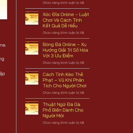
Bén
ở
Chức năng bình luận bị tắt
Chiến
Bắn
Lược
Cá
Vàng
Xóc Đĩa Online – Luật
Nổ
Trúng
Chơi Và Cách Tính
Hũ
Ngay
Kết Quả Dễ Hiểu
–
Jackpot
ở
Chức năng bình luận bị tắt
Săn
Khủng
Xóc
Thưởng
Đĩa
Đỉnh
Bóng Đá Online – Xu
ne.
Online
Cao
Hướng Giải Trí Số Hóa
–
Với
Với 3 Ưu Điểm
Luật
ng
3
ở
Chức năng bình luận bị tắt
Chơi
Tính
Bóng
Và
Năng
Đá
hập
Cách
Hiệu
Cách Tính Kèo Thẻ
Online
Tính
Quả
Phạt – Vũ Khí Phân
–
Kết
Tích Cho Người Chơi
Xu
Quả
ở
Chức năng bình luận bị tắt
Hướng
Dễ
Cách
Giải
Hiểu
Tính
Trí
Thuật Ngữ Đá Gà
Kèo
Số
Phổ Biến Dành Cho
Thẻ
Hóa
Người Mới
Phạt
Với
ở
Chức năng bình luận bị tắt
–
3
Thuật
Vũ
Ưu
Ngữ
Khí
Điểm